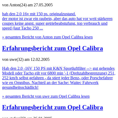
von Anton(24)
am 27.05.2005
hab den 2.0 16v mit 150 ps. originalzustand.
der motor ist zwar ein raubein, aber das auto hat vor weit stärkeren
coupes keine angst. super getriebeabstufung. top verbrauch und
speed (laut Tacho 250 ...
» gesamten Bericht von Anton zum Opel Calibra lesen
Erfahrungsbericht zum Opel Calibra
von uwe(32)
am 12.02.2005
Hab den 2.0 -16V 150 PS mit K&N Sportluftfilter --> gut gehendes
Modell oder Tacho eilt vor 6800 min '-1 (Drehzahlbegrenzung) 251,
252 km/h selbst gefahren - da stiert jeder Benz- oder Porschefahrer
wie en Omnibus. Nachteil an der Sache: Waitec Fahrwerk
gesundheitsschädlich!
» gesamten Bericht von uwe zum Opel Calibra lesen
Erfahrungsbericht zum Opel Calibra