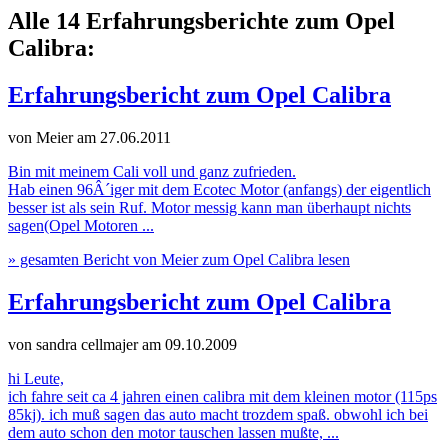
Alle 14 Erfahrungsberichte zum Opel
Calibra:
Erfahrungsbericht zum Opel Calibra
von Meier
am 27.06.2011
Bin mit meinem Cali voll und ganz zufrieden.
Hab einen 96Â´iger mit dem Ecotec Motor (anfangs) der eigentlich
besser ist als sein Ruf. Motor messig kann man überhaupt nichts
sagen(Opel Motoren ...
» gesamten Bericht von Meier zum Opel Calibra lesen
Erfahrungsbericht zum Opel Calibra
von sandra cellmajer
am 09.10.2009
hi Leute,
ich fahre seit ca 4 jahren einen calibra mit dem kleinen motor (115ps
85kj). ich muß sagen das auto macht trozdem spaß. obwohl ich bei
dem auto schon den motor tauschen lassen mußte, ...