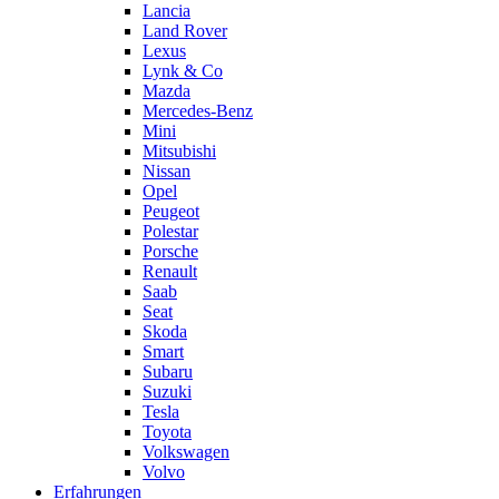
Lancia
Land Rover
Lexus
Lynk & Co
Mazda
Mercedes-Benz
Mini
Mitsubishi
Nissan
Opel
Peugeot
Polestar
Porsche
Renault
Saab
Seat
Skoda
Smart
Subaru
Suzuki
Tesla
Toyota
Volkswagen
Volvo
Erfahrungen