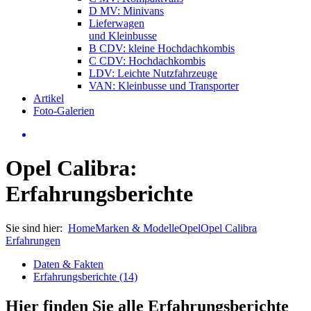
D MV: Minivans
Lieferwagen
und Kleinbusse
B CDV: kleine Hochdachkombis
C CDV: Hochdachkombis
LDV: Leichte Nutzfahrzeuge
VAN: Kleinbusse und Transporter
Artikel
Foto-Galerien
Opel Calibra:
Erfahrungsberichte
Sie sind hier:
Home
Marken & Modelle
Opel
Opel Calibra
Erfahrungen
Daten & Fakten
Erfahrungsberichte (14)
Hier finden Sie alle Erfahrungsberichte