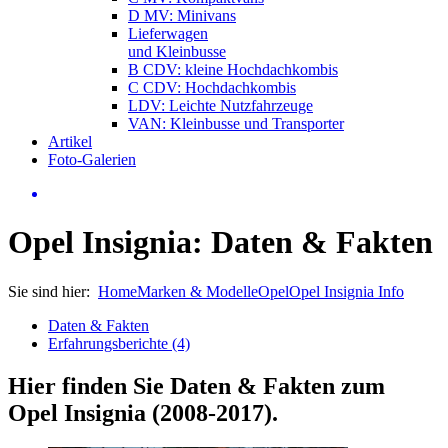
D MV: Minivans
Lieferwagen
und Kleinbusse
B CDV: kleine Hochdachkombis
C CDV: Hochdachkombis
LDV: Leichte Nutzfahrzeuge
VAN: Kleinbusse und Transporter
Artikel
Foto-Galerien
Opel Insignia: Daten & Fakten
Sie sind hier:
Home
Marken & Modelle
Opel
Opel Insignia Info
Daten & Fakten
Erfahrungsberichte (4)
Hier finden Sie Daten & Fakten zum
Opel Insignia (2008-2017)
.