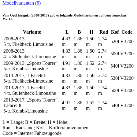
Modellvarianten (6)
Vom
Opel Insignia (2008-2017)
gab es folgende Modellvarianten auf dem deutschen
Markt:
Variante
L
B
H
Rad
Kof
Code
2008-2013
4.83
1.86
1.50
2.74
520l
V3200
5-tr. Fließheck-Limousine
m
m
m
m
2008-2013
4.83
1.86
1.50
2.74
500l
V3200
4-tr. Stufenheck-Limousine
m
m
m
m
2009-2013, „Sports Tourer”
4.91
1.86
1.52
2.74
540l
V3200
5-tr. Kombi-Limousine
m
m
m
m
2013-2017, 1.Facelift
4.83
1.86
1.50
2.74
520l
V3200
5-tr. Fließheck-Limousine
m
m
m
m
2013-2017, 1.Facelift
4.83
1.86
1.50
2.74
500l
V3200
4-tr. Stufenheck-Limousine
m
m
m
m
2013-2017, „Sports Tourer”,
4.91
1.86
1.52
2.74
1.Facelift
540l
V3200
m
m
m
m
5-tr. Kombi-Limousine
L = Länge; B = Breite; H = Höhe;
Rad = Radstand; Kof = Kofferraumvolumen;
Code = Interner Fahrzeugcode