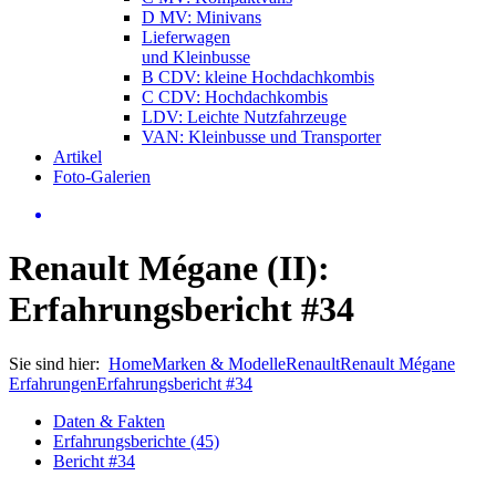
D MV: Minivans
Lieferwagen
und Kleinbusse
B CDV: kleine Hochdachkombis
C CDV: Hochdachkombis
LDV: Leichte Nutzfahrzeuge
VAN: Kleinbusse und Transporter
Artikel
Foto-Galerien
Renault Mégane (II):
Erfahrungsbericht #34
Sie sind hier:
Home
Marken & Modelle
Renault
Renault Mégane
Erfahrungen
Erfahrungsbericht #34
Daten & Fakten
Erfahrungsberichte (45)
Bericht #34