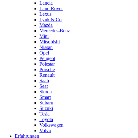
Lancia
Land Rover
Lexus
Lynk & Co
Mazda
Mercedes-Benz
Mini
Mitsubishi
Nissan
Opel
Peugeot
Polestar
Porsche
Renault
Saab
Seat
Skoda
Smart
Subaru
Suzuki
Tesla
Toyota
Volkswagen
Volvo
Erfahrungen