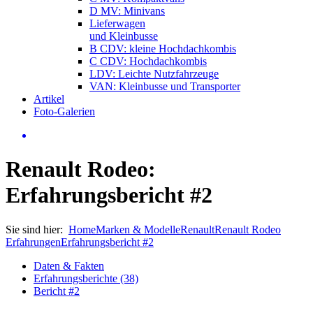
D MV: Minivans
Lieferwagen
und Kleinbusse
B CDV: kleine Hochdachkombis
C CDV: Hochdachkombis
LDV: Leichte Nutzfahrzeuge
VAN: Kleinbusse und Transporter
Artikel
Foto-Galerien
Renault Rodeo:
Erfahrungsbericht #2
Sie sind hier:
Home
Marken & Modelle
Renault
Renault Rodeo
Erfahrungen
Erfahrungsbericht #2
Daten & Fakten
Erfahrungsberichte (38)
Bericht #2