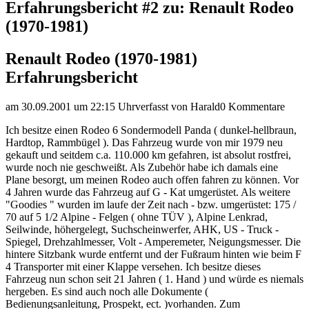
Erfahrungsbericht #2 zu: Renault Rodeo
(1970-1981)
Renault Rodeo (1970-1981)
Erfahrungsbericht
am 30.09.2001 um 22:15 Uhr
verfasst von Harald
0 Kommentare
Ich besitze einen Rodeo 6 Sondermodell Panda ( dunkel-hellbraun,
Hardtop, Rammbügel ). Das Fahrzeug wurde von mir 1979 neu
gekauft und seitdem c.a. 110.000 km gefahren, ist absolut rostfrei,
wurde noch nie geschweißt. Als Zubehör habe ich damals eine
Plane besorgt, um meinen Rodeo auch offen fahren zu können. Vor
4 Jahren wurde das Fahrzeug auf G - Kat umgerüstet. Als weitere
"Goodies " wurden im laufe der Zeit nach - bzw. umgerüstet: 175 /
70 auf 5 1/2 Alpine - Felgen ( ohne TÜV ), Alpine Lenkrad,
Seilwinde, höhergelegt, Suchscheinwerfer, AHK, US - Truck -
Spiegel, Drehzahlmesser, Volt - Amperemeter, Neigungsmesser. Die
hintere Sitzbank wurde entfernt und der Fußraum hinten wie beim F
4 Transporter mit einer Klappe versehen. Ich besitze dieses
Fahrzeug nun schon seit 21 Jahren ( 1. Hand ) und würde es niemals
hergeben. Es sind auch noch alle Dokumente (
Bedienungsanleitung, Prospekt, ect. )vorhanden. Zum