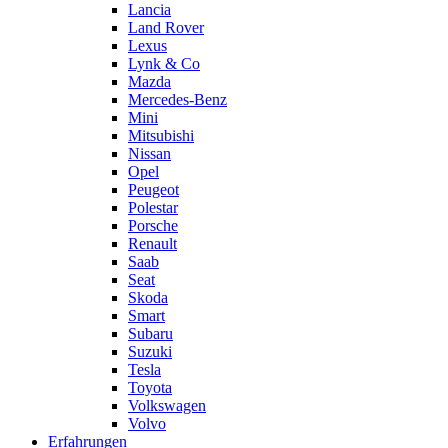
Lancia
Land Rover
Lexus
Lynk & Co
Mazda
Mercedes-Benz
Mini
Mitsubishi
Nissan
Opel
Peugeot
Polestar
Porsche
Renault
Saab
Seat
Skoda
Smart
Subaru
Suzuki
Tesla
Toyota
Volkswagen
Volvo
Erfahrungen