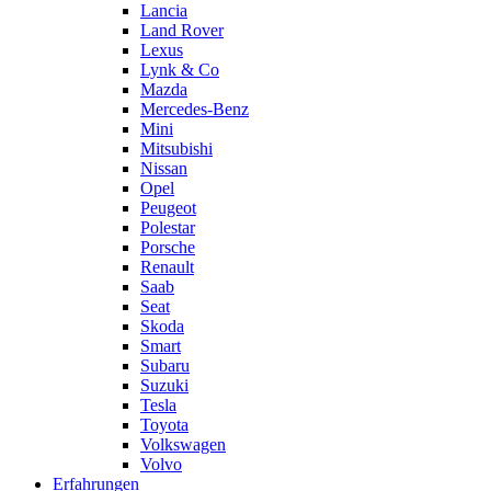
Lancia
Land Rover
Lexus
Lynk & Co
Mazda
Mercedes-Benz
Mini
Mitsubishi
Nissan
Opel
Peugeot
Polestar
Porsche
Renault
Saab
Seat
Skoda
Smart
Subaru
Suzuki
Tesla
Toyota
Volkswagen
Volvo
Erfahrungen