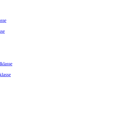
asse
sse
lklasse
klasse