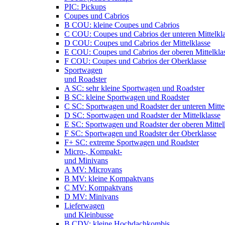
PIC: Pickups
Coupes und Cabrios
B COU: kleine Coupes und Cabrios
C COU: Coupes und Cabrios der unteren Mittelkl
D COU: Coupes und Cabrios der Mittelklasse
E COU: Coupes und Cabrios der oberen Mittelkla
F COU: Coupes und Cabrios der Oberklasse
Sportwagen
und Roadster
A SC: sehr kleine Sportwagen und Roadster
B SC: kleine Sportwagen und Roadster
C SC: Sportwagen und Roadster der unteren Mitte
D SC: Sportwagen und Roadster der Mittelklasse
E SC: Sportwagen und Roadster der oberen Mittel
F SC: Sportwagen und Roadster der Oberklasse
F+ SC: extreme Sportwagen und Roadster
Micro-, Kompakt-
und Minivans
A MV: Microvans
B MV: kleine Kompaktvans
C MV: Kompaktvans
D MV: Minivans
Lieferwagen
und Kleinbusse
B CDV: kleine Hochdachkombis