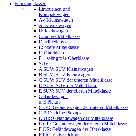
Fahrzeugklassen
Limousinen und
Kompaktwagen
A-: Kleinstwagen
A: Kleinstwagen
B: Kleinwagen
C: untere Mittelklasse
D: Mittelklasse
E: obere Mittelklasse
F: Oberklasse
F+: sehr große Oberklasse
SUV
A SUV: SUV Kleinstwagen
B SUV: SUV Kleinwagen
C SUV: SUV der unteren Mittelklasse
D SUV: SUV der Mittelklasse
E SUV: SUV der oberen Mittelklasse
Geländewagen
und Pickup
C OR: Geländewagen der unteren Mittelklasse
C PIC: kleine Pickups
D OR: Geländewagen der Mittelklasse
E OR: Geländewagen der oberen Mittelklasse
F OR: Geländewagen der Oberklasse
F PIC: große Pickups