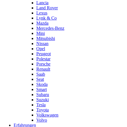
Lancia
Land Rover
Lexus
Lynk & Co
Mazda
Mercedes-Benz
Mini
Mitsubishi
Nissan
Opel
Peugeot
Polestar
Porsche
Renault
Saab
Seat
Skoda
Smart
Subaru
Suzuki
Tesla
Toyota
Volkswagen
Volvo
Erfahrungen