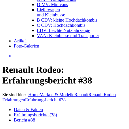
D MV: Minivans
Lieferwagen
und Kleinbusse
B CDV: kleine Hochdachkombis
C CDV: Hochdachkombis
LDV: Leichte Nutzfahrzeuge
VAN: Kleinbusse und Transporter
Artikel
Foto-Galerien
Renault Rodeo:
Erfahrungsbericht #38
Sie sind hier:
Home
Marken & Modelle
Renault
Renault Rodeo
Erfahrungen
Erfahrungsbericht #38
Daten & Fakten
Erfahrungsberichte (38)
Bericht #38