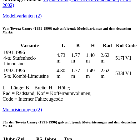
2002)
Modellvarianten (2)
Vom
Toyota Camry (1991-1996)
gab es folgende Modellvarianten auf dem deutschen
Markt:
Variante
L
B
H
Rad
Kof
Code
1991-1996
4.73
1.77
1.40
2.62
4-tr. Stufenheck-
517l
V1
m
m
m
m
Limousine
1992-1996
4.80
1.77
1.49
2.62
533l
V1
5-tr. Kombi-Limousine
m
m
m
m
L = Länge; B = Breite; H = Höhe;
Rad = Radstand; Kof = Kofferraumvolumen;
Code = Interner Fahrzeugcode
Motorisierungen (2)
Für den
Toyota Camry (1991-1996)
gab es folgende Motorisierungen auf dem deutschen
Markt:
Hubr./Zyl.
PS
Jahre
Typ