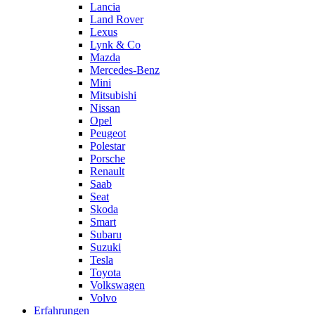
Lancia
Land Rover
Lexus
Lynk & Co
Mazda
Mercedes-Benz
Mini
Mitsubishi
Nissan
Opel
Peugeot
Polestar
Porsche
Renault
Saab
Seat
Skoda
Smart
Subaru
Suzuki
Tesla
Toyota
Volkswagen
Volvo
Erfahrungen