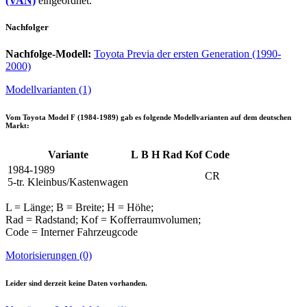
(VAN)
eingeordnet.
Nachfolger
Nachfolge-Modell:
Toyota Previa der ersten Generation (1990-
2000)
Modellvarianten (1)
Vom
Toyota Model F (1984-1989)
gab es folgende Modellvarianten auf dem deutschen
Markt:
Variante
L
B
H
Rad
Kof
Code
1984-1989
CR
5-tr. Kleinbus/Kastenwagen
L = Länge; B = Breite; H = Höhe;
Rad = Radstand; Kof = Kofferraumvolumen;
Code = Interner Fahrzeugcode
Motorisierungen (0)
Leider sind derzeit keine Daten vorhanden.