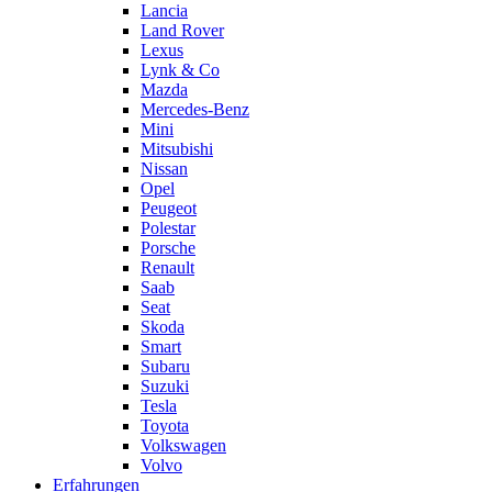
Lancia
Land Rover
Lexus
Lynk & Co
Mazda
Mercedes-Benz
Mini
Mitsubishi
Nissan
Opel
Peugeot
Polestar
Porsche
Renault
Saab
Seat
Skoda
Smart
Subaru
Suzuki
Tesla
Toyota
Volkswagen
Volvo
Erfahrungen