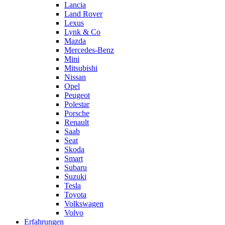
Lancia
Land Rover
Lexus
Lynk & Co
Mazda
Mercedes-Benz
Mini
Mitsubishi
Nissan
Opel
Peugeot
Polestar
Porsche
Renault
Saab
Seat
Skoda
Smart
Subaru
Suzuki
Tesla
Toyota
Volkswagen
Volvo
Erfahrungen