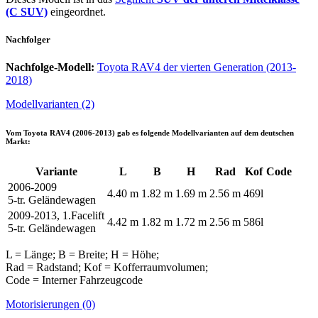
(C SUV)
eingeordnet.
Nachfolger
Nachfolge-Modell:
Toyota RAV4 der vierten Generation (2013-
2018)
Modellvarianten (2)
Vom
Toyota RAV4 (2006-2013)
gab es folgende Modellvarianten auf dem deutschen
Markt:
Variante
L
B
H
Rad
Kof
Code
2006-2009
4.40 m
1.82 m
1.69 m
2.56 m
469l
5-tr. Geländewagen
2009-2013, 1.Facelift
4.42 m
1.82 m
1.72 m
2.56 m
586l
5-tr. Geländewagen
L = Länge; B = Breite; H = Höhe;
Rad = Radstand; Kof = Kofferraumvolumen;
Code = Interner Fahrzeugcode
Motorisierungen (0)