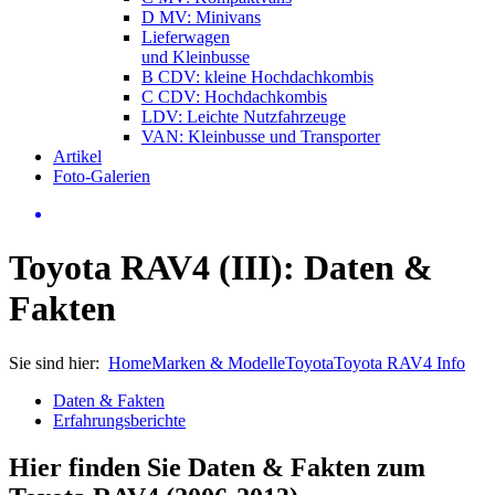
D MV: Minivans
Lieferwagen
und Kleinbusse
B CDV: kleine Hochdachkombis
C CDV: Hochdachkombis
LDV: Leichte Nutzfahrzeuge
VAN: Kleinbusse und Transporter
Artikel
Foto-Galerien
Toyota RAV4 (III): Daten &
Fakten
Sie sind hier:
Home
Marken & Modelle
Toyota
Toyota RAV4 Info
Daten & Fakten
Erfahrungsberichte
Hier finden Sie Daten & Fakten zum