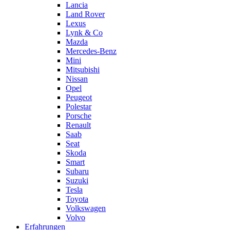
Lancia
Land Rover
Lexus
Lynk & Co
Mazda
Mercedes-Benz
Mini
Mitsubishi
Nissan
Opel
Peugeot
Polestar
Porsche
Renault
Saab
Seat
Skoda
Smart
Subaru
Suzuki
Tesla
Toyota
Volkswagen
Volvo
Erfahrungen