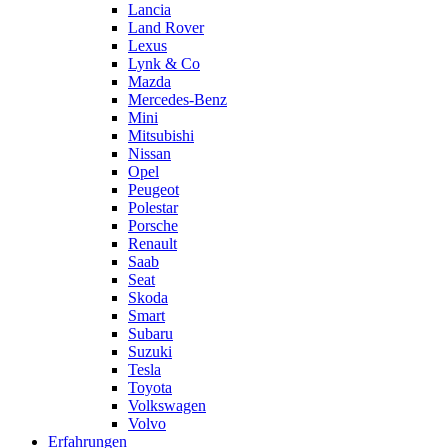
Lancia
Land Rover
Lexus
Lynk & Co
Mazda
Mercedes-Benz
Mini
Mitsubishi
Nissan
Opel
Peugeot
Polestar
Porsche
Renault
Saab
Seat
Skoda
Smart
Subaru
Suzuki
Tesla
Toyota
Volkswagen
Volvo
Erfahrungen