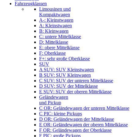
Fahrzeugklassen
Limousinen und
Kompaktwagen
A-: Kleinstwagen
A: Kleinstwagen
B: Kleinwagen
C: untere Mittelklasse
D: Mittelklasse
E: obere Mittelklasse
F: Oberklasse
F+: sehr große Oberklasse
SUV
A SUV: SUV Kleinstwagen
B SUV: SUV Kleinwagen
C SUV: SUV der unteren Mittelklasse
D SUV: SUV der Mittelklasse
E SUV: SUV der oberen Mittelklasse
Geländewagen
und Pickup
C OR: Geländewagen der unteren Mittelklasse
C PIC: kleine Pickups
D OR: Geländewagen der Mittelklasse
E OR: Geländewagen der oberen Mittelklasse
F OR: Geländewagen der Oberklasse
F PIC: große Pickups