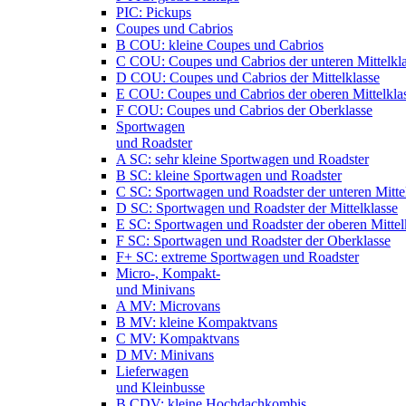
PIC: Pickups
Coupes und Cabrios
B COU: kleine Coupes und Cabrios
C COU: Coupes und Cabrios der unteren Mittelkl
D COU: Coupes und Cabrios der Mittelklasse
E COU: Coupes und Cabrios der oberen Mittelkla
F COU: Coupes und Cabrios der Oberklasse
Sportwagen
und Roadster
A SC: sehr kleine Sportwagen und Roadster
B SC: kleine Sportwagen und Roadster
C SC: Sportwagen und Roadster der unteren Mitte
D SC: Sportwagen und Roadster der Mittelklasse
E SC: Sportwagen und Roadster der oberen Mittel
F SC: Sportwagen und Roadster der Oberklasse
F+ SC: extreme Sportwagen und Roadster
Micro-, Kompakt-
und Minivans
A MV: Microvans
B MV: kleine Kompaktvans
C MV: Kompaktvans
D MV: Minivans
Lieferwagen
und Kleinbusse
B CDV: kleine Hochdachkombis