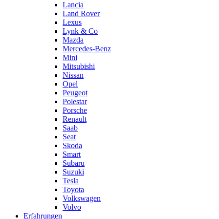
Lancia
Land Rover
Lexus
Lynk & Co
Mazda
Mercedes-Benz
Mini
Mitsubishi
Nissan
Opel
Peugeot
Polestar
Porsche
Renault
Saab
Seat
Skoda
Smart
Subaru
Suzuki
Tesla
Toyota
Volkswagen
Volvo
Erfahrungen