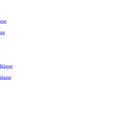
asse
sse
lklasse
klasse