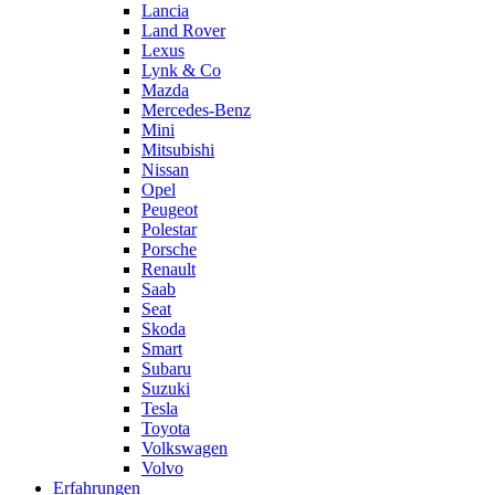
Lancia
Land Rover
Lexus
Lynk & Co
Mazda
Mercedes-Benz
Mini
Mitsubishi
Nissan
Opel
Peugeot
Polestar
Porsche
Renault
Saab
Seat
Skoda
Smart
Subaru
Suzuki
Tesla
Toyota
Volkswagen
Volvo
Erfahrungen