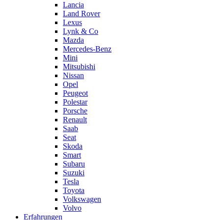
Lancia
Land Rover
Lexus
Lynk & Co
Mazda
Mercedes-Benz
Mini
Mitsubishi
Nissan
Opel
Peugeot
Polestar
Porsche
Renault
Saab
Seat
Skoda
Smart
Subaru
Suzuki
Tesla
Toyota
Volkswagen
Volvo
Erfahrungen