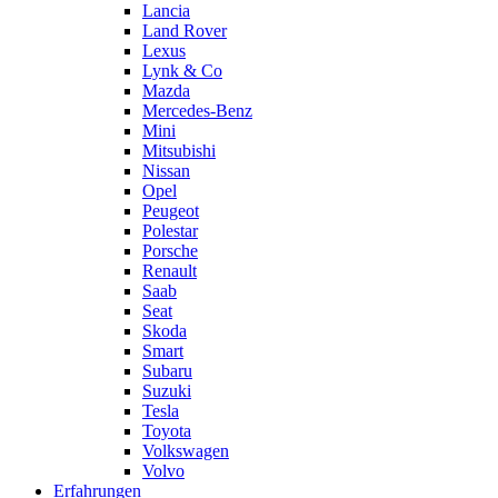
Lancia
Land Rover
Lexus
Lynk & Co
Mazda
Mercedes-Benz
Mini
Mitsubishi
Nissan
Opel
Peugeot
Polestar
Porsche
Renault
Saab
Seat
Skoda
Smart
Subaru
Suzuki
Tesla
Toyota
Volkswagen
Volvo
Erfahrungen