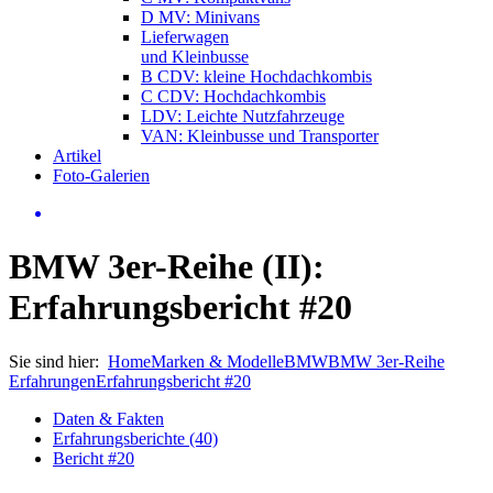
D MV: Minivans
Lieferwagen
und Kleinbusse
B CDV: kleine Hochdachkombis
C CDV: Hochdachkombis
LDV: Leichte Nutzfahrzeuge
VAN: Kleinbusse und Transporter
Artikel
Foto-Galerien
BMW 3er-Reihe (II):
Erfahrungsbericht #20
Sie sind hier:
Home
Marken & Modelle
BMW
BMW 3er-Reihe
Erfahrungen
Erfahrungsbericht #20
Daten & Fakten
Erfahrungsberichte (40)
Bericht #20