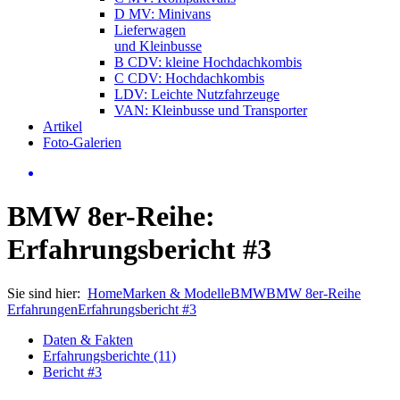
D MV: Minivans
Lieferwagen
und Kleinbusse
B CDV: kleine Hochdachkombis
C CDV: Hochdachkombis
LDV: Leichte Nutzfahrzeuge
VAN: Kleinbusse und Transporter
Artikel
Foto-Galerien
BMW 8er-Reihe:
Erfahrungsbericht #3
Sie sind hier:
Home
Marken & Modelle
BMW
BMW 8er-Reihe
Erfahrungen
Erfahrungsbericht #3
Daten & Fakten
Erfahrungsberichte (11)
Bericht #3