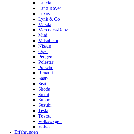
Lancia
Land Rover
Lexus
Lynk & Co
Mazda
Mercedes-Benz
Mini
Mitsubishi
Nissan
Opel
Peugeot
Polestar
Porsche
Renault
Saab
Seat
Skoda
Smart
Subaru
Suzuki
Tesla
Toyota
Volkswagen
Volvo
Erfahrungen