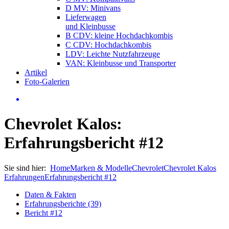
D MV: Minivans
Lieferwagen
und Kleinbusse
B CDV: kleine Hochdachkombis
C CDV: Hochdachkombis
LDV: Leichte Nutzfahrzeuge
VAN: Kleinbusse und Transporter
Artikel
Foto-Galerien
Chevrolet Kalos:
Erfahrungsbericht #12
Sie sind hier:
Home
Marken & Modelle
Chevrolet
Chevrolet Kalos
Erfahrungen
Erfahrungsbericht #12
Daten & Fakten
Erfahrungsberichte (39)
Bericht #12