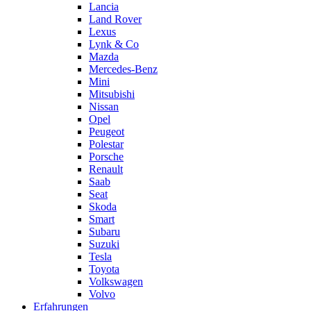
Lancia
Land Rover
Lexus
Lynk & Co
Mazda
Mercedes-Benz
Mini
Mitsubishi
Nissan
Opel
Peugeot
Polestar
Porsche
Renault
Saab
Seat
Skoda
Smart
Subaru
Suzuki
Tesla
Toyota
Volkswagen
Volvo
Erfahrungen