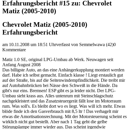
Erfahrungsbericht #15 zu: Chevrolet
Matiz (2005-2010)
Chevrolet Matiz (2005-2010)
Erfahrungsbericht
am 10.11.2008 um 18:51 Uhr
verfasst von Semmelwawa (42)
0
Kommentare
Matiz 1.0 SE, original LPG-Umbau ab Werk. Neuwagen seit
Anfang August 2008
Das billigste Auto, an das eine Anhängerkupplung montiert werden
darf. Habe ich selbst gemacht. Einfach klasse ! Liegt erstaulich gut
auf der Straße, bis auf die Seitenwindempfindlichkeit. Die treibt mir
auf Autobahnbrücken bei Nässe den Schweiß in die Hände. Da
gibt's nur eins. Bremsen! ESP gibt es ja leider nicht. Der LPG-
Umbau sieht krass aus. Alles untenrum mit Steinschlagschutz
nachgekleistert und das Zusatzsteuergerät fällt lose im Motorraum
rum. Was soll's. Es bleibt dort wo es liegt. Was will ich mehr. Etwas
blöde finde ich den Gasverbrauch mit 8,5 ltr ! Das verhagelt mir
etwas die Amortisationsrechnung. Mit der Motorsteuerung scheint es
wirklich nicht gut bestellt. Aber nach 1 Tag geht die gelbe
Störungslampe immer wieder aus. Das scheint irgendwie