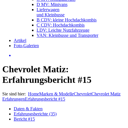
D MV: Minivans
Lieferwagen
und Kleinbusse
B CDV: kleine Hochdachkombis
C CDV: Hochdachkombis
LDV: Leichte Nutzfahrzeuge
VAN: Kleinbusse und Transporter
Artikel
Foto-Galerien
Chevrolet Matiz:
Erfahrungsbericht #15
Sie sind hier:
Home
Marken & Modelle
Chevrolet
Chevrolet Matiz
Erfahrungen
Erfahrungsbericht #15
Daten & Fakten
Erfahrungsberichte (35)
Bericht #15