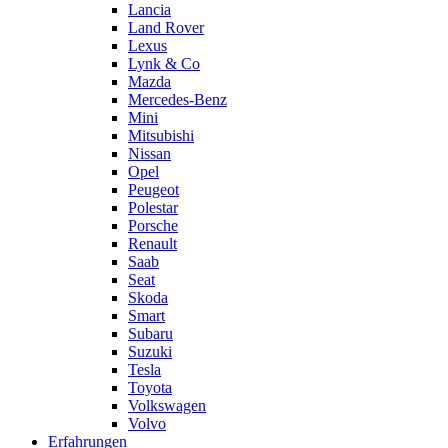
Lancia
Land Rover
Lexus
Lynk & Co
Mazda
Mercedes-Benz
Mini
Mitsubishi
Nissan
Opel
Peugeot
Polestar
Porsche
Renault
Saab
Seat
Skoda
Smart
Subaru
Suzuki
Tesla
Toyota
Volkswagen
Volvo
Erfahrungen