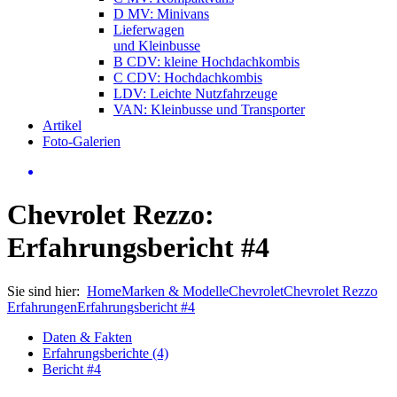
D MV: Minivans
Lieferwagen
und Kleinbusse
B CDV: kleine Hochdachkombis
C CDV: Hochdachkombis
LDV: Leichte Nutzfahrzeuge
VAN: Kleinbusse und Transporter
Artikel
Foto-Galerien
Chevrolet Rezzo:
Erfahrungsbericht #4
Sie sind hier:
Home
Marken & Modelle
Chevrolet
Chevrolet Rezzo
Erfahrungen
Erfahrungsbericht #4
Daten & Fakten
Erfahrungsberichte (4)
Bericht #4