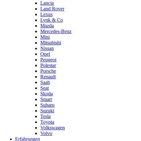
Lancia
Land Rover
Lexus
Lynk & Co
Mazda
Mercedes-Benz
Mini
Mitsubishi
Nissan
Opel
Peugeot
Polestar
Porsche
Renault
Saab
Seat
Skoda
Smart
Subaru
Suzuki
Tesla
Toyota
Volkswagen
Volvo
Erfahrungen