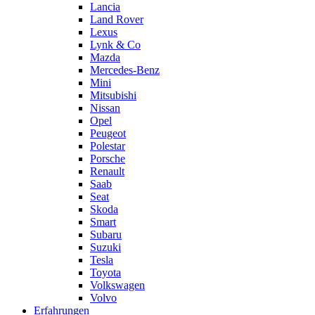
Lancia
Land Rover
Lexus
Lynk & Co
Mazda
Mercedes-Benz
Mini
Mitsubishi
Nissan
Opel
Peugeot
Polestar
Porsche
Renault
Saab
Seat
Skoda
Smart
Subaru
Suzuki
Tesla
Toyota
Volkswagen
Volvo
Erfahrungen