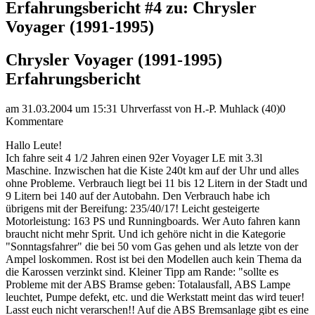
Erfahrungsbericht #4 zu: Chrysler
Voyager (1991-1995)
Chrysler Voyager (1991-1995)
Erfahrungsbericht
am 31.03.2004 um 15:31 Uhr
verfasst von H.-P. Muhlack (40)
0
Kommentare
Hallo Leute!
Ich fahre seit 4 1/2 Jahren einen 92er Voyager LE mit 3.3l
Maschine. Inzwischen hat die Kiste 240t km auf der Uhr und alles
ohne Probleme. Verbrauch liegt bei 11 bis 12 Litern in der Stadt und
9 Litern bei 140 auf der Autobahn. Den Verbrauch habe ich
übrigens mit der Bereifung: 235/40/17! Leicht gesteigerte
Motorleistung: 163 PS und Runningboards. Wer Auto fahren kann
braucht nicht mehr Sprit. Und ich gehöre nicht in die Kategorie
"Sonntagsfahrer" die bei 50 vom Gas gehen und als letzte von der
Ampel loskommen. Rost ist bei den Modellen auch kein Thema da
die Karossen verzinkt sind. Kleiner Tipp am Rande: "sollte es
Probleme mit der ABS Bramse geben: Totalausfall, ABS Lampe
leuchtet, Pumpe defekt, etc. und die Werkstatt meint das wird teuer!
Lasst euch nicht verarschen!! Auf die ABS Bremsanlage gibt es eine