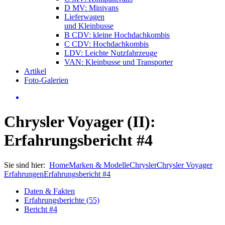
D MV: Minivans
Lieferwagen
und Kleinbusse
B CDV: kleine Hochdachkombis
C CDV: Hochdachkombis
LDV: Leichte Nutzfahrzeuge
VAN: Kleinbusse und Transporter
Artikel
Foto-Galerien
Chrysler Voyager (II):
Erfahrungsbericht #4
Sie sind hier:
Home
Marken & Modelle
Chrysler
Chrysler Voyager
Erfahrungen
Erfahrungsbericht #4
Daten & Fakten
Erfahrungsberichte (55)
Bericht #4