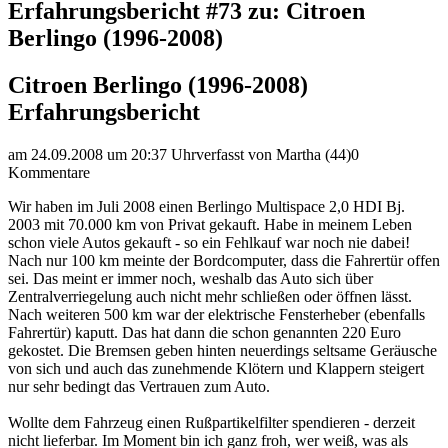
Erfahrungsbericht #73 zu: Citroen
Berlingo (1996-2008)
Citroen Berlingo (1996-2008)
Erfahrungsbericht
am 24.09.2008 um 20:37 Uhr
verfasst von Martha (44)
0
Kommentare
Wir haben im Juli 2008 einen Berlingo Multispace 2,0 HDI Bj.
2003 mit 70.000 km von Privat gekauft. Habe in meinem Leben
schon viele Autos gekauft - so ein Fehlkauf war noch nie dabei!
Nach nur 100 km meinte der Bordcomputer, dass die Fahrertür offen
sei. Das meint er immer noch, weshalb das Auto sich über
Zentralverriegelung auch nicht mehr schließen oder öffnen lässt.
Nach weiteren 500 km war der elektrische Fensterheber (ebenfalls
Fahrertür) kaputt. Das hat dann die schon genannten 220 Euro
gekostet. Die Bremsen geben hinten neuerdings seltsame Geräusche
von sich und auch das zunehmende Klötern und Klappern steigert
nur sehr bedingt das Vertrauen zum Auto.
Wollte dem Fahrzeug einen Rußpartikelfilter spendieren - derzeit
nicht lieferbar. Im Moment bin ich ganz froh, wer weiß, was als