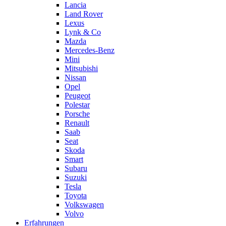
Lancia
Land Rover
Lexus
Lynk & Co
Mazda
Mercedes-Benz
Mini
Mitsubishi
Nissan
Opel
Peugeot
Polestar
Porsche
Renault
Saab
Seat
Skoda
Smart
Subaru
Suzuki
Tesla
Toyota
Volkswagen
Volvo
Erfahrungen