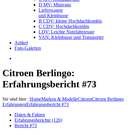
D MV: Minivans
Lieferwagen
und Kleinbusse
B CDV: kleine Hochdachkombis
C CDV: Hochdachkombis
LDV: Leichte Nutzfahrzeuge
VAN: Kleinbusse und Transporter
Artikel
Foto-Galerien
Citroen Berlingo:
Erfahrungsbericht #73
Sie sind hier:
Home
Marken & Modelle
Citroen
Citroen Berlingo
Erfahrungen
Erfahrungsbericht #73
Daten & Fakten
Erfahrungsberichte (120)
Bericht #73