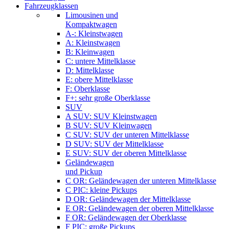
Fahrzeugklassen
Limousinen und
Kompaktwagen
A-: Kleinstwagen
A: Kleinstwagen
B: Kleinwagen
C: untere Mittelklasse
D: Mittelklasse
E: obere Mittelklasse
F: Oberklasse
F+: sehr große Oberklasse
SUV
A SUV: SUV Kleinstwagen
B SUV: SUV Kleinwagen
C SUV: SUV der unteren Mittelklasse
D SUV: SUV der Mittelklasse
E SUV: SUV der oberen Mittelklasse
Geländewagen
und Pickup
C OR: Geländewagen der unteren Mittelklasse
C PIC: kleine Pickups
D OR: Geländewagen der Mittelklasse
E OR: Geländewagen der oberen Mittelklasse
F OR: Geländewagen der Oberklasse
F PIC: große Pickups