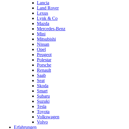
Lancia
Land Rover
Lexus
Lynk & Co
Mazda
Mercedes-Benz
Mini
Mitsubishi
Nissan
Opel
Peugeot
Polestar
Porsche
Renault
Saab
Seat
Skoda
Smart
Subaru
Suzuki
Tesla
Toyota
Volkswagen
Volvo
Erfahrungen