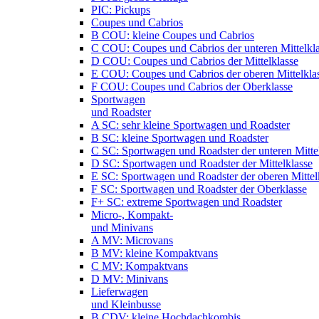
PIC: Pickups
Coupes und Cabrios
B COU: kleine Coupes und Cabrios
C COU: Coupes und Cabrios der unteren Mittelkl
D COU: Coupes und Cabrios der Mittelklasse
E COU: Coupes und Cabrios der oberen Mittelkla
F COU: Coupes und Cabrios der Oberklasse
Sportwagen
und Roadster
A SC: sehr kleine Sportwagen und Roadster
B SC: kleine Sportwagen und Roadster
C SC: Sportwagen und Roadster der unteren Mitte
D SC: Sportwagen und Roadster der Mittelklasse
E SC: Sportwagen und Roadster der oberen Mittel
F SC: Sportwagen und Roadster der Oberklasse
F+ SC: extreme Sportwagen und Roadster
Micro-, Kompakt-
und Minivans
A MV: Microvans
B MV: kleine Kompaktvans
C MV: Kompaktvans
D MV: Minivans
Lieferwagen
und Kleinbusse
B CDV: kleine Hochdachkombis