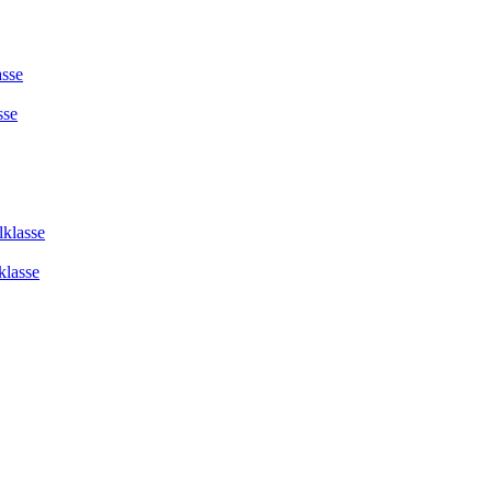
asse
sse
lklasse
klasse