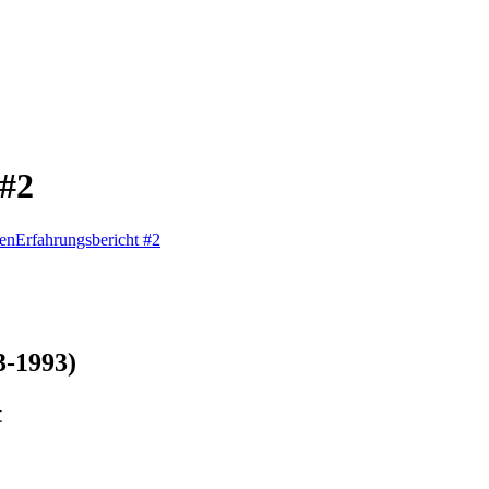
 #2
en
Erfahrungsbericht #2
3-1993)
t