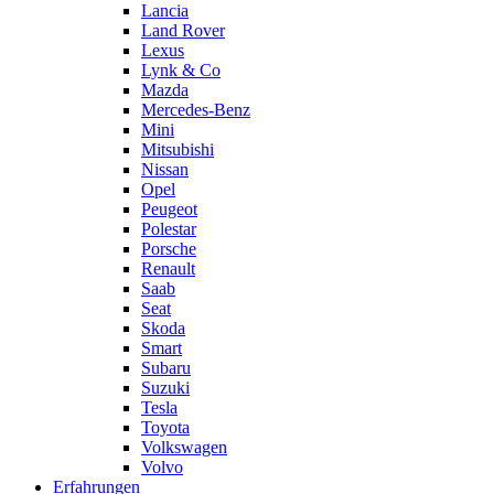
Lancia
Land Rover
Lexus
Lynk & Co
Mazda
Mercedes-Benz
Mini
Mitsubishi
Nissan
Opel
Peugeot
Polestar
Porsche
Renault
Saab
Seat
Skoda
Smart
Subaru
Suzuki
Tesla
Toyota
Volkswagen
Volvo
Erfahrungen