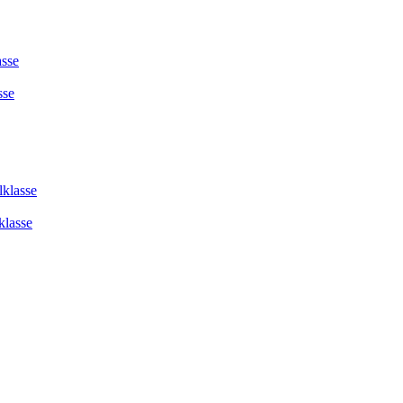
asse
sse
lklasse
klasse