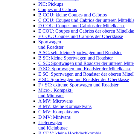
PIC: Pickups
Coupes und Cabrios
B COU: kleine Coupes und Cabrios
C COU: Coupes und Cabrios der unteren Mittelkl
D COU: Coupes und Cabrios der Mittelklasse
E COU: Coupes und Cabrios der oberen Mittelkla
F COU: Coupes und Cabrios der Oberklasse
Sportwagen
und Roadster
A SC: sehr kleine Sportwagen und Roadster
B SC: kleine Sportwagen und Roadster
C SC: Sportwagen und Roadster der unteren Mitte
D SC: Sportwagen und Roadster der Mittelklasse
E SC: Sportwagen und Roadster der oberen Mittel
F SC: Sportwagen und Roadster der Oberklasse
F+ SC: extreme Sportwagen und Roadster
Micro-, Kompakt-
und Minivans
A MV: Microvans
B MV: kleine Kompaktvans
C MV: Kompaktvans
D MV: Minivans
Lieferwagen
und Kleinbusse
B CDV: kleine Hochdachkombis