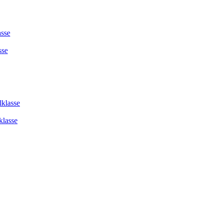
asse
sse
lklasse
klasse