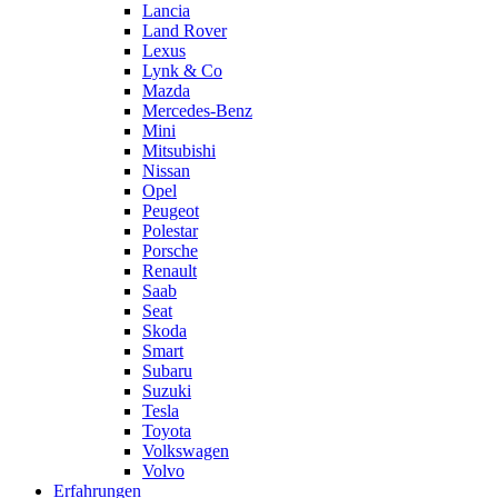
Lancia
Land Rover
Lexus
Lynk & Co
Mazda
Mercedes-Benz
Mini
Mitsubishi
Nissan
Opel
Peugeot
Polestar
Porsche
Renault
Saab
Seat
Skoda
Smart
Subaru
Suzuki
Tesla
Toyota
Volkswagen
Volvo
Erfahrungen