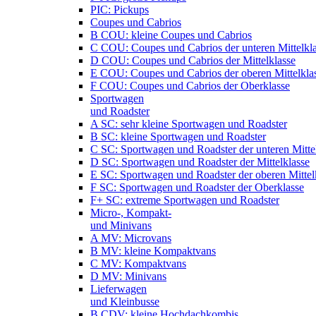
PIC: Pickups
Coupes und Cabrios
B COU: kleine Coupes und Cabrios
C COU: Coupes und Cabrios der unteren Mittelkl
D COU: Coupes und Cabrios der Mittelklasse
E COU: Coupes und Cabrios der oberen Mittelkla
F COU: Coupes und Cabrios der Oberklasse
Sportwagen
und Roadster
A SC: sehr kleine Sportwagen und Roadster
B SC: kleine Sportwagen und Roadster
C SC: Sportwagen und Roadster der unteren Mitte
D SC: Sportwagen und Roadster der Mittelklasse
E SC: Sportwagen und Roadster der oberen Mittel
F SC: Sportwagen und Roadster der Oberklasse
F+ SC: extreme Sportwagen und Roadster
Micro-, Kompakt-
und Minivans
A MV: Microvans
B MV: kleine Kompaktvans
C MV: Kompaktvans
D MV: Minivans
Lieferwagen
und Kleinbusse
B CDV: kleine Hochdachkombis