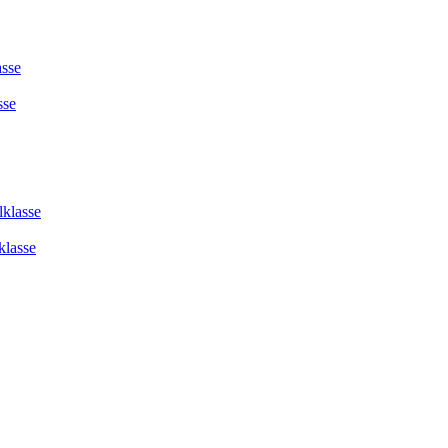
asse
sse
lklasse
klasse