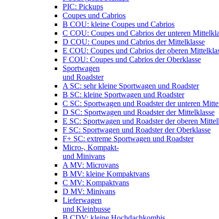
PIC: Pickups
Coupes und Cabrios
B COU: kleine Coupes und Cabrios
C COU: Coupes und Cabrios der unteren Mittelkl
D COU: Coupes und Cabrios der Mittelklasse
E COU: Coupes und Cabrios der oberen Mittelkla
F COU: Coupes und Cabrios der Oberklasse
Sportwagen
und Roadster
A SC: sehr kleine Sportwagen und Roadster
B SC: kleine Sportwagen und Roadster
C SC: Sportwagen und Roadster der unteren Mitte
D SC: Sportwagen und Roadster der Mittelklasse
E SC: Sportwagen und Roadster der oberen Mittel
F SC: Sportwagen und Roadster der Oberklasse
F+ SC: extreme Sportwagen und Roadster
Micro-, Kompakt-
und Minivans
A MV: Microvans
B MV: kleine Kompaktvans
C MV: Kompaktvans
D MV: Minivans
Lieferwagen
und Kleinbusse
B CDV: kleine Hochdachkombis