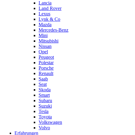
Lancia
Land Rover
Lexus
Lynk & Co
Mazda
Mercedes-Benz
Mini
Mitsubishi
Nissan
Opel
Peugeot
Polestar
Porsche
Renault
Saab
Seat
Skoda
Smart
Subaru
Suzuki
Tesla
Toyota
Volkswagen
Volvo
Erfahrungen