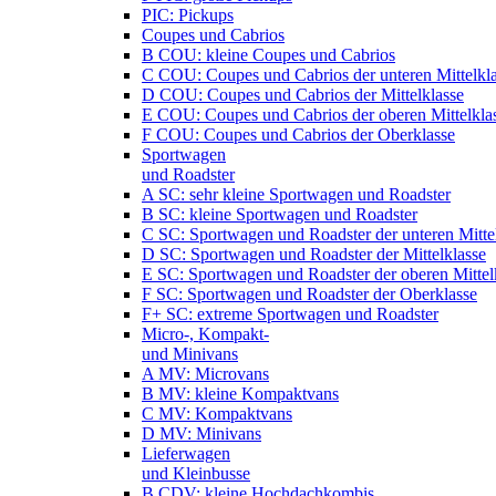
PIC: Pickups
Coupes und Cabrios
B COU: kleine Coupes und Cabrios
C COU: Coupes und Cabrios der unteren Mittelkl
D COU: Coupes und Cabrios der Mittelklasse
E COU: Coupes und Cabrios der oberen Mittelkla
F COU: Coupes und Cabrios der Oberklasse
Sportwagen
und Roadster
A SC: sehr kleine Sportwagen und Roadster
B SC: kleine Sportwagen und Roadster
C SC: Sportwagen und Roadster der unteren Mitte
D SC: Sportwagen und Roadster der Mittelklasse
E SC: Sportwagen und Roadster der oberen Mittel
F SC: Sportwagen und Roadster der Oberklasse
F+ SC: extreme Sportwagen und Roadster
Micro-, Kompakt-
und Minivans
A MV: Microvans
B MV: kleine Kompaktvans
C MV: Kompaktvans
D MV: Minivans
Lieferwagen
und Kleinbusse
B CDV: kleine Hochdachkombis