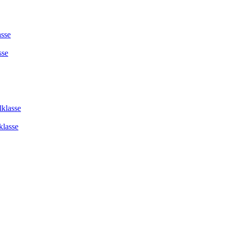
asse
sse
lklasse
klasse