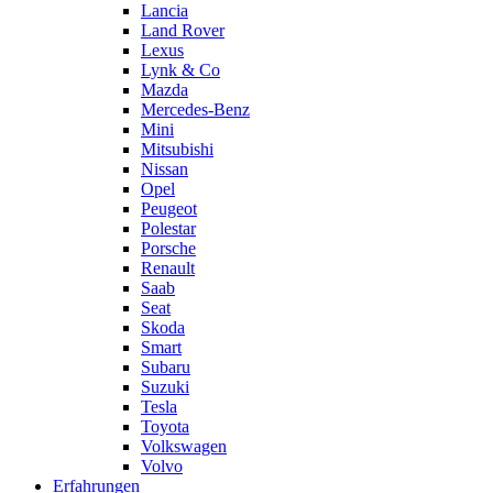
Lancia
Land Rover
Lexus
Lynk & Co
Mazda
Mercedes-Benz
Mini
Mitsubishi
Nissan
Opel
Peugeot
Polestar
Porsche
Renault
Saab
Seat
Skoda
Smart
Subaru
Suzuki
Tesla
Toyota
Volkswagen
Volvo
Erfahrungen