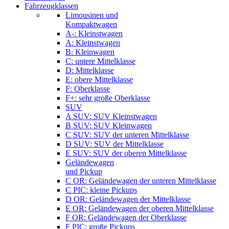
Fahrzeugklassen
Limousinen und
Kompaktwagen
A-: Kleinstwagen
A: Kleinstwagen
B: Kleinwagen
C: untere Mittelklasse
D: Mittelklasse
E: obere Mittelklasse
F: Oberklasse
F+: sehr große Oberklasse
SUV
A SUV: SUV Kleinstwagen
B SUV: SUV Kleinwagen
C SUV: SUV der unteren Mittelklasse
D SUV: SUV der Mittelklasse
E SUV: SUV der oberen Mittelklasse
Geländewagen
und Pickup
C OR: Geländewagen der unteren Mittelklasse
C PIC: kleine Pickups
D OR: Geländewagen der Mittelklasse
E OR: Geländewagen der oberen Mittelklasse
F OR: Geländewagen der Oberklasse
F PIC: große Pickups