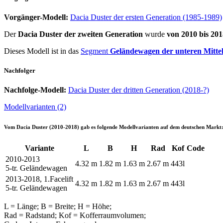
Vorgänger-Modell:
Dacia Duster der ersten Generation (1985-1989)
Der
Dacia Duster der zweiten Generation
wurde
von 2010 bis 201
Dieses Modell ist in das
Segment
Geländewagen der unteren Mittel
Nachfolger
Nachfolge-Modell:
Dacia Duster der dritten Generation (2018-?)
Modellvarianten (2)
Vom
Dacia Duster (2010-2018)
gab es folgende Modellvarianten auf dem deutschen Markt
Variante
L
B
H
Rad
Kof
Code
2010-2013
4.32 m
1.82 m
1.63 m
2.67 m
443l
5-tr. Geländewagen
2013-2018, 1.Facelift
4.32 m
1.82 m
1.63 m
2.67 m
443l
5-tr. Geländewagen
L = Länge; B = Breite; H = Höhe;
Rad = Radstand; Kof = Kofferraumvolumen;