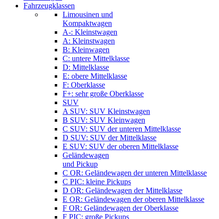
Fahrzeugklassen
Limousinen und
Kompaktwagen
A-: Kleinstwagen
A: Kleinstwagen
B: Kleinwagen
C: untere Mittelklasse
D: Mittelklasse
E: obere Mittelklasse
F: Oberklasse
F+: sehr große Oberklasse
SUV
A SUV: SUV Kleinstwagen
B SUV: SUV Kleinwagen
C SUV: SUV der unteren Mittelklasse
D SUV: SUV der Mittelklasse
E SUV: SUV der oberen Mittelklasse
Geländewagen
und Pickup
C OR: Geländewagen der unteren Mittelklasse
C PIC: kleine Pickups
D OR: Geländewagen der Mittelklasse
E OR: Geländewagen der oberen Mittelklasse
F OR: Geländewagen der Oberklasse
F PIC: große Pickups