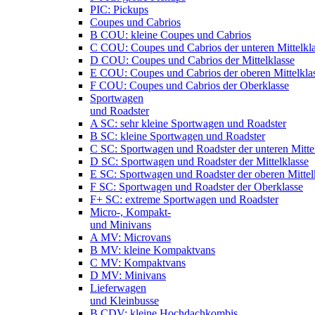
PIC: Pickups
Coupes und Cabrios
B COU: kleine Coupes und Cabrios
C COU: Coupes und Cabrios der unteren Mittelkl
D COU: Coupes und Cabrios der Mittelklasse
E COU: Coupes und Cabrios der oberen Mittelkla
F COU: Coupes und Cabrios der Oberklasse
Sportwagen
und Roadster
A SC: sehr kleine Sportwagen und Roadster
B SC: kleine Sportwagen und Roadster
C SC: Sportwagen und Roadster der unteren Mitte
D SC: Sportwagen und Roadster der Mittelklasse
E SC: Sportwagen und Roadster der oberen Mittel
F SC: Sportwagen und Roadster der Oberklasse
F+ SC: extreme Sportwagen und Roadster
Micro-, Kompakt-
und Minivans
A MV: Microvans
B MV: kleine Kompaktvans
C MV: Kompaktvans
D MV: Minivans
Lieferwagen
und Kleinbusse
B CDV: kleine Hochdachkombis