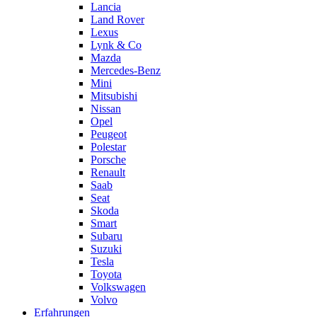
Lancia
Land Rover
Lexus
Lynk & Co
Mazda
Mercedes-Benz
Mini
Mitsubishi
Nissan
Opel
Peugeot
Polestar
Porsche
Renault
Saab
Seat
Skoda
Smart
Subaru
Suzuki
Tesla
Toyota
Volkswagen
Volvo
Erfahrungen