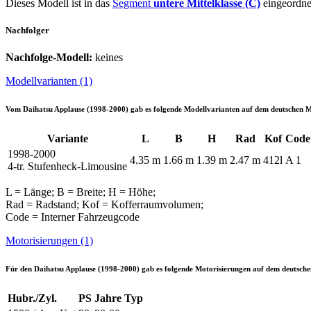
Dieses Modell ist in das
Segment
untere Mittelklasse (C)
eingeordne
Nachfolger
Nachfolge-Modell:
keines
Modellvarianten (1)
Vom
Daihatsu Applause (1998-2000)
gab es folgende Modellvarianten auf dem deutschen 
Variante
L
B
H
Rad
Kof
Code
1998-2000
4.35 m
1.66 m
1.39 m
2.47 m
412l
A 1
4-tr. Stufenheck-Limousine
L = Länge; B = Breite; H = Höhe;
Rad = Radstand; Kof = Kofferraumvolumen;
Code = Interner Fahrzeugcode
Motorisierungen (1)
Für den
Daihatsu Applause (1998-2000)
gab es folgende Motorisierungen auf dem deutsch
Hubr./Zyl.
PS
Jahre
Typ