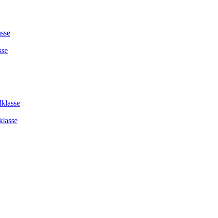
asse
sse
lklasse
klasse