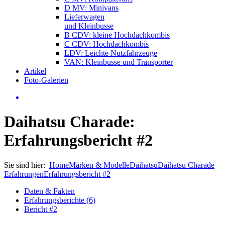
D MV: Minivans
Lieferwagen
und Kleinbusse
B CDV: kleine Hochdachkombis
C CDV: Hochdachkombis
LDV: Leichte Nutzfahrzeuge
VAN: Kleinbusse und Transporter
Artikel
Foto-Galerien
Daihatsu Charade:
Erfahrungsbericht #2
Sie sind hier:
Home
Marken & Modelle
Daihatsu
Daihatsu Charade
Erfahrungen
Erfahrungsbericht #2
Daten & Fakten
Erfahrungsberichte (6)
Bericht #2