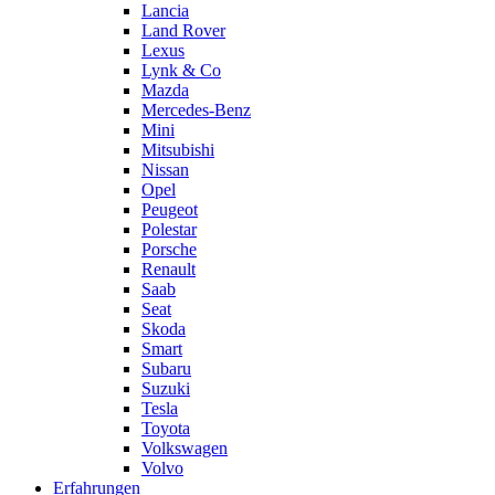
Lancia
Land Rover
Lexus
Lynk & Co
Mazda
Mercedes-Benz
Mini
Mitsubishi
Nissan
Opel
Peugeot
Polestar
Porsche
Renault
Saab
Seat
Skoda
Smart
Subaru
Suzuki
Tesla
Toyota
Volkswagen
Volvo
Erfahrungen