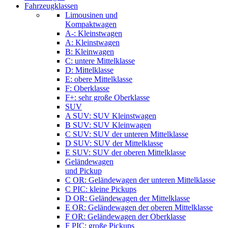
Fahrzeugklassen
Limousinen und
Kompaktwagen
A-: Kleinstwagen
A: Kleinstwagen
B: Kleinwagen
C: untere Mittelklasse
D: Mittelklasse
E: obere Mittelklasse
F: Oberklasse
F+: sehr große Oberklasse
SUV
A SUV: SUV Kleinstwagen
B SUV: SUV Kleinwagen
C SUV: SUV der unteren Mittelklasse
D SUV: SUV der Mittelklasse
E SUV: SUV der oberen Mittelklasse
Geländewagen
und Pickup
C OR: Geländewagen der unteren Mittelklasse
C PIC: kleine Pickups
D OR: Geländewagen der Mittelklasse
E OR: Geländewagen der oberen Mittelklasse
F OR: Geländewagen der Oberklasse
F PIC: große Pickups