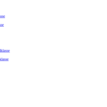
asse
sse
lklasse
klasse