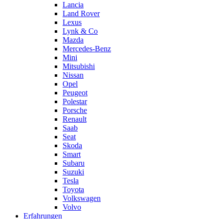
Lancia
Land Rover
Lexus
Lynk & Co
Mazda
Mercedes-Benz
Mini
Mitsubishi
Nissan
Opel
Peugeot
Polestar
Porsche
Renault
Saab
Seat
Skoda
Smart
Subaru
Suzuki
Tesla
Toyota
Volkswagen
Volvo
Erfahrungen