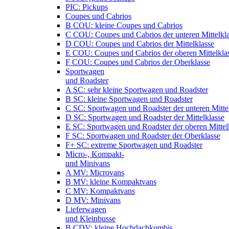
PIC: Pickups
Coupes und Cabrios
B COU: kleine Coupes und Cabrios
C COU: Coupes und Cabrios der unteren Mittelkl
D COU: Coupes und Cabrios der Mittelklasse
E COU: Coupes und Cabrios der oberen Mittelkla
F COU: Coupes und Cabrios der Oberklasse
Sportwagen
und Roadster
A SC: sehr kleine Sportwagen und Roadster
B SC: kleine Sportwagen und Roadster
C SC: Sportwagen und Roadster der unteren Mitte
D SC: Sportwagen und Roadster der Mittelklasse
E SC: Sportwagen und Roadster der oberen Mittel
F SC: Sportwagen und Roadster der Oberklasse
F+ SC: extreme Sportwagen und Roadster
Micro-, Kompakt-
und Minivans
A MV: Microvans
B MV: kleine Kompaktvans
C MV: Kompaktvans
D MV: Minivans
Lieferwagen
und Kleinbusse
B CDV: kleine Hochdachkombis