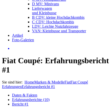
D MV: Minivans
Lieferwagen
und Kleinbusse
B CDV: kleine Hochdachkombis
C CDV: Hochdachkombis
LDV: Leichte Nutzfahrzeuge
VAN: Kleinbusse und Transporter
Artikel
Foto-Galerien
Fiat Coupé: Erfahrungsbericht
#1
Sie sind hier:
Home
Marken & Modelle
Fiat
Fiat Coupé
Erfahrungen
Erfahrungsbericht #1
Daten & Fakten
Erfahrungsberichte (10)
Bericht #1