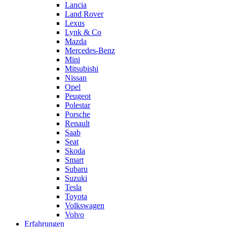
Lancia
Land Rover
Lexus
Lynk & Co
Mazda
Mercedes-Benz
Mini
Mitsubishi
Nissan
Opel
Peugeot
Polestar
Porsche
Renault
Saab
Seat
Skoda
Smart
Subaru
Suzuki
Tesla
Toyota
Volkswagen
Volvo
Erfahrungen