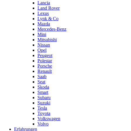
Lancia
Land Rover
Lexus
Lynk & Co
Mazda
Mercedes-Benz
Mini
Mitsubishi
Nissan
Opel
Peugeot
Polestar
Porsche
Renault
Saab
Seat
Skoda
Smart
Subaru
Suzuki
Tesla
Toyota
Volkswagen
Volvo
Erfahrungen