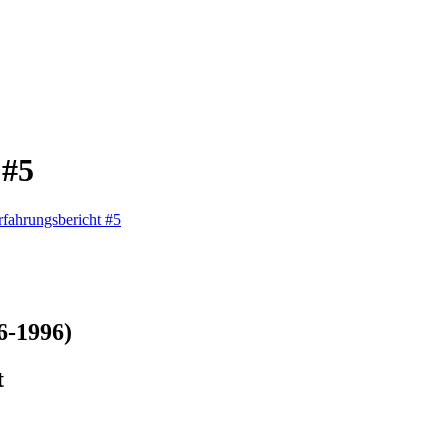
 #5
rfahrungsbericht #5
6-1996)
t