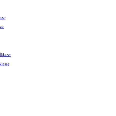
asse
sse
lklasse
klasse