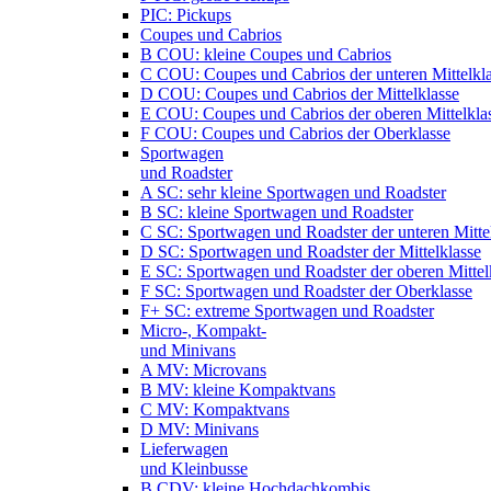
PIC: Pickups
Coupes und Cabrios
B COU: kleine Coupes und Cabrios
C COU: Coupes und Cabrios der unteren Mittelkl
D COU: Coupes und Cabrios der Mittelklasse
E COU: Coupes und Cabrios der oberen Mittelkla
F COU: Coupes und Cabrios der Oberklasse
Sportwagen
und Roadster
A SC: sehr kleine Sportwagen und Roadster
B SC: kleine Sportwagen und Roadster
C SC: Sportwagen und Roadster der unteren Mitte
D SC: Sportwagen und Roadster der Mittelklasse
E SC: Sportwagen und Roadster der oberen Mittel
F SC: Sportwagen und Roadster der Oberklasse
F+ SC: extreme Sportwagen und Roadster
Micro-, Kompakt-
und Minivans
A MV: Microvans
B MV: kleine Kompaktvans
C MV: Kompaktvans
D MV: Minivans
Lieferwagen
und Kleinbusse
B CDV: kleine Hochdachkombis