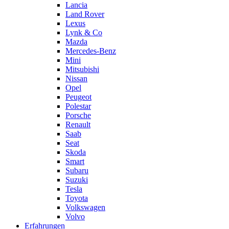
Lancia
Land Rover
Lexus
Lynk & Co
Mazda
Mercedes-Benz
Mini
Mitsubishi
Nissan
Opel
Peugeot
Polestar
Porsche
Renault
Saab
Seat
Skoda
Smart
Subaru
Suzuki
Tesla
Toyota
Volkswagen
Volvo
Erfahrungen