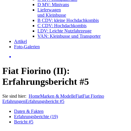
D MV: Minivans
Lieferwagen
und Kleinbusse
B CDV: kleine Hochdachkombis
C CDV: Hochdachkombis
LDV: Leichte Nutzfahrzeuge
VAN: Kleinbusse und Transporter
Artikel
Foto-Galerien
Fiat Fiorino (II):
Erfahrungsbericht #5
Sie sind hier:
Home
Marken & Modelle
Fiat
Fiat Fiorino
Erfahrungen
Erfahrungsbericht #5
Daten & Fakten
Erfahrungsberichte (19)
Bericht #5