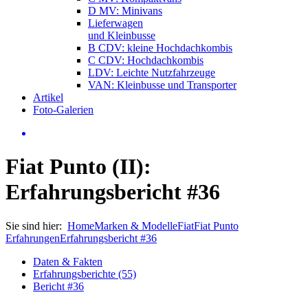
D MV: Minivans
Lieferwagen
und Kleinbusse
B CDV: kleine Hochdachkombis
C CDV: Hochdachkombis
LDV: Leichte Nutzfahrzeuge
VAN: Kleinbusse und Transporter
Artikel
Foto-Galerien
Fiat Punto (II):
Erfahrungsbericht #36
Sie sind hier:
Home
Marken & Modelle
Fiat
Fiat Punto
Erfahrungen
Erfahrungsbericht #36
Daten & Fakten
Erfahrungsberichte (55)
Bericht #36