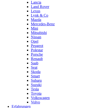
Lancia
Land Rover
Lexus
Lynk & Co
Mazda
Mercedes-Benz
Mini
Mitsubishi
Nissan
Opel
Peugeot
Polestar
Porsche
Renault
Saab
Seat
Skoda
Smart
Subaru
Suzuki
Tesla
Toyota
Volkswagen
Volvo
Erfahrungen