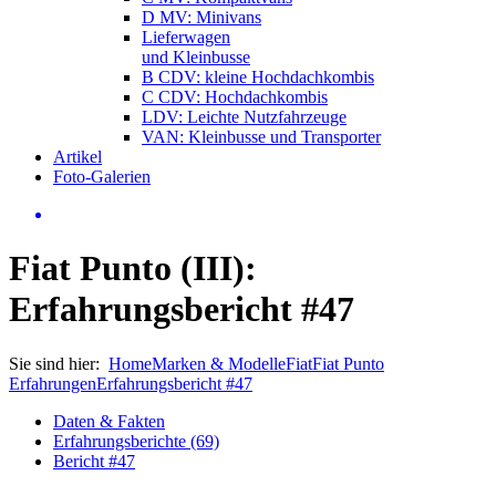
D MV: Minivans
Lieferwagen
und Kleinbusse
B CDV: kleine Hochdachkombis
C CDV: Hochdachkombis
LDV: Leichte Nutzfahrzeuge
VAN: Kleinbusse und Transporter
Artikel
Foto-Galerien
Fiat Punto (III):
Erfahrungsbericht #47
Sie sind hier:
Home
Marken & Modelle
Fiat
Fiat Punto
Erfahrungen
Erfahrungsbericht #47
Daten & Fakten
Erfahrungsberichte (69)
Bericht #47