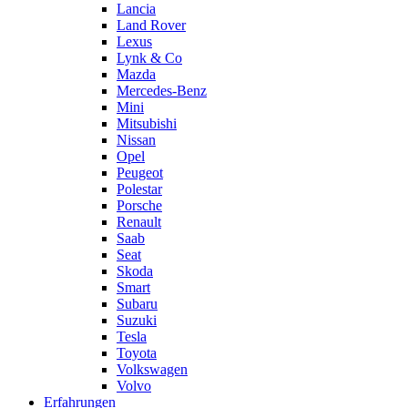
Lancia
Land Rover
Lexus
Lynk & Co
Mazda
Mercedes-Benz
Mini
Mitsubishi
Nissan
Opel
Peugeot
Polestar
Porsche
Renault
Saab
Seat
Skoda
Smart
Subaru
Suzuki
Tesla
Toyota
Volkswagen
Volvo
Erfahrungen