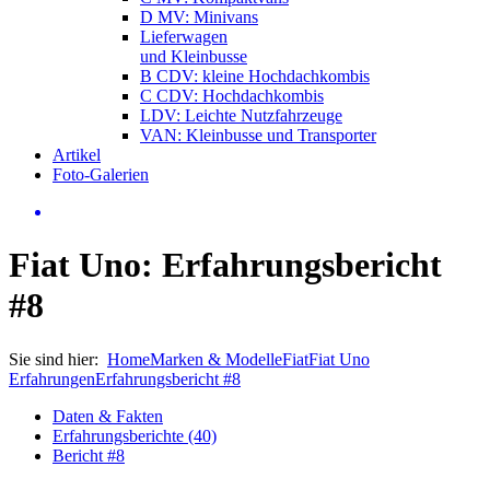
D MV: Minivans
Lieferwagen
und Kleinbusse
B CDV: kleine Hochdachkombis
C CDV: Hochdachkombis
LDV: Leichte Nutzfahrzeuge
VAN: Kleinbusse und Transporter
Artikel
Foto-Galerien
Fiat Uno: Erfahrungsbericht
#8
Sie sind hier:
Home
Marken & Modelle
Fiat
Fiat Uno
Erfahrungen
Erfahrungsbericht #8
Daten & Fakten
Erfahrungsberichte (40)
Bericht #8