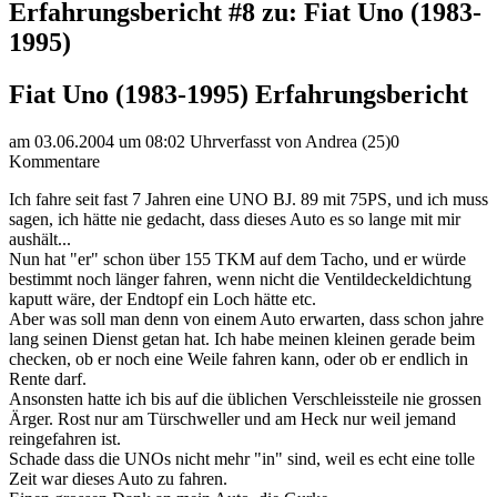
Erfahrungsbericht #8 zu: Fiat Uno (1983-
1995)
Fiat Uno (1983-1995) Erfahrungsbericht
am 03.06.2004 um 08:02 Uhr
verfasst von Andrea (25)
0
Kommentare
Ich fahre seit fast 7 Jahren eine UNO BJ. 89 mit 75PS, und ich muss
sagen, ich hätte nie gedacht, dass dieses Auto es so lange mit mir
aushält...
Nun hat "er" schon über 155 TKM auf dem Tacho, und er würde
bestimmt noch länger fahren, wenn nicht die Ventildeckeldichtung
kaputt wäre, der Endtopf ein Loch hätte etc.
Aber was soll man denn von einem Auto erwarten, dass schon jahre
lang seinen Dienst getan hat. Ich habe meinen kleinen gerade beim
checken, ob er noch eine Weile fahren kann, oder ob er endlich in
Rente darf.
Ansonsten hatte ich bis auf die üblichen Verschleissteile nie grossen
Ärger. Rost nur am Türschweller und am Heck nur weil jemand
reingefahren ist.
Schade dass die UNOs nicht mehr "in" sind, weil es echt eine tolle
Zeit war dieses Auto zu fahren.