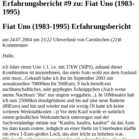
Erfahrungsbericht #9 zu: Fiat Uno (1983-
1995)
Fiat Uno (1983-1995) Erfahrungsbericht
am 24.07.2004 um 23:22 Uhr
verfasst von Carolinchen (22)
0
Kommentare
Hallo,
ich fahre einen Uno 1.1. i.e. mit 37kW (50PS), anhand dieser
Kombination ist anzunehmen, das mein Auto wohl aus dem Ausland
sein muss...Gekauft habe ich ihn im September 2003 mit
sensationellen 70000km für 500Euro, 9 fach-bereift-ein
nachbarschaftliches, sehr gepflegtes Schnäppchen (Auch wenn
meine Nachbarn "ihn" nur ungern weggaben...). In 10Monaten hab
ich nun 25000km draufgefahren und bis auf eine neue Batterie
(80Euro) und hin und wieder mal ein wenig Öl hatte ich keine
weiteren Werkstattkosten :-)) Vor dem Kauf wurde er natürlich
einem gründlichen Werkstattcheck unterzogen und der
Sachverständige meinte nur "Kaufen, kaufen, kaufen!" da das Auto
bis dato kaum rostete, lediglich an einer Stelle im Unterboden klaffte
ein etwa 1-Euro-großes Loch, das aber leicht zu beheben war.