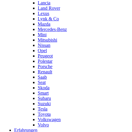
Lancia
Land Rover
Lexus
Lynk & Co
Mazda
Mercedes-Benz
Mini
Mitsubishi
Nissan
Opel
Peugeot
Polestar
Porsche
Renault
Saab
Seat
Skoda
Smart
Subaru
Suzuki
Tesla
Toyota
Volkswagen
Volvo
Erfahrungen