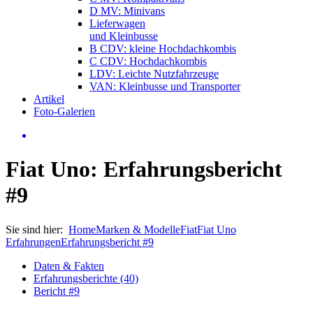
D MV: Minivans
Lieferwagen
und Kleinbusse
B CDV: kleine Hochdachkombis
C CDV: Hochdachkombis
LDV: Leichte Nutzfahrzeuge
VAN: Kleinbusse und Transporter
Artikel
Foto-Galerien
Fiat Uno: Erfahrungsbericht
#9
Sie sind hier:
Home
Marken & Modelle
Fiat
Fiat Uno
Erfahrungen
Erfahrungsbericht #9
Daten & Fakten
Erfahrungsberichte (40)
Bericht #9