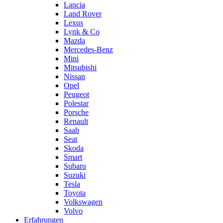
Lancia
Land Rover
Lexus
Lynk & Co
Mazda
Mercedes-Benz
Mini
Mitsubishi
Nissan
Opel
Peugeot
Polestar
Porsche
Renault
Saab
Seat
Skoda
Smart
Subaru
Suzuki
Tesla
Toyota
Volkswagen
Volvo
Erfahrungen