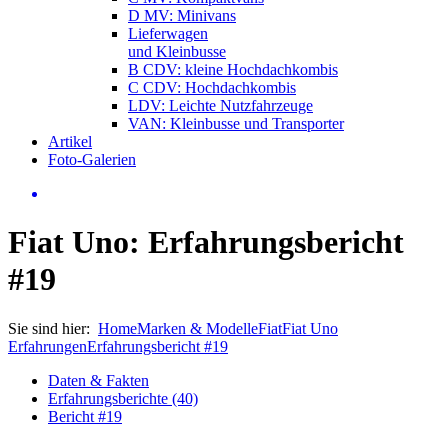
D MV: Minivans
Lieferwagen
und Kleinbusse
B CDV: kleine Hochdachkombis
C CDV: Hochdachkombis
LDV: Leichte Nutzfahrzeuge
VAN: Kleinbusse und Transporter
Artikel
Foto-Galerien
Fiat Uno: Erfahrungsbericht
#19
Sie sind hier:
Home
Marken & Modelle
Fiat
Fiat Uno
Erfahrungen
Erfahrungsbericht #19
Daten & Fakten
Erfahrungsberichte (40)
Bericht #19