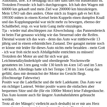
Autobahn, usw. ES bestägtigt sich hier dass dies ein Bastlerauto ist.
Trotzdem Freunde: ich hab's durchgezogen. Ich hab den Wagen mit
60000 km gekauft und mein Ziel war 200000 km hinzukriegen.
Mein UNO sah dies anders. Ohne mich zu fragen gab es bei Km
199300 mitten in einem Kreisel beim Kuppeln einen dumpfen Knall
und das Kupplungspedal war nicht mehr zu bewegen, ebenso der
Schalthebel, resp. es war kein Gang mehr einzulegen.
Tja - wieder mal abschleppen zur Abwechslung - das Pannendreieck
ist beim Fiat genauso wichtig wie das Steuerrad oder die Reifen.
Diesmal wusste ich das wars - denn das Auto war mittlerweile 13
jährig und in einem erbärmlichen Zustand. Der garagist meinte noch
er könne mir leider für dieses Auto nichts mehr bezahlen - mein Gott
- ich war froh nicht noch Abfallgebühr entrichten zu müssen!
Trotzdem der Motor an und für sich war gut.
Leichtmetallzylinderköpfe und obenliegende Nockenwelle
gestatteten im 3.ten gang volle 130 km/h im 4.ten 145 und im 5.ten
140 km/h. Allerdings hatte ich bei Tempo 130 im 3.ten Gang das
gefühl, dass mir demnächst der Motor ins Gesicht fliegt.
(Hochtourige Fahrweise)
Positiv war die Ladefläche und die tiefe Ladekante. Das Auto war
ein richtiger Lastesel. Weiter positiv waren die einfachen aber
bequemen Sitze und die (für ein 1000er Motor) leise Fahrgeräusche.
Das Auto konnte auch für längere Autobahnfahrten gebraucht
werden.
Trotz all der Mängel ( vielleicht auch deshalb) ist er mir ans Herz