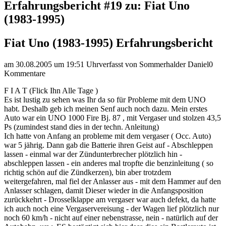
Erfahrungsbericht #19 zu: Fiat Uno
(1983-1995)
Fiat Uno (1983-1995) Erfahrungsbericht
am 30.08.2005 um 19:51 Uhr
verfasst von Sommerhalder Daniel
0
Kommentare
F I A T (Flick Ihn Alle Tage )
Es ist lustig zu sehen was Ihr da so für Probleme mit dem UNO
habt. Deshalb geb ich meinen Senf auch noch dazu. Mein erstes
Auto war ein UNO 1000 Fire Bj. 87 , mit Vergaser und stolzen 43,5
Ps (zumindest stand dies in der techn. Anleitung)
Ich hatte von Anfang an probleme mit dem vergaser ( Occ. Auto)
war 5 jährig. Dann gab die Batterie ihren Geist auf - Abschleppen
lassen - einmal war der Zündunterbrecher plötzlich hin -
abschleppen lassen - ein anderes mal tropfte die benzinleitung ( so
richtig schön auf die Zündkerzen), bin aber trotzdem
weitergefahren, mal fiel der Anlasser aus - mit dem Hammer auf den
Anlasser schlagen, damit Dieser wieder in die Anfangsposition
zurückkehrt - Drosselklappe am vergaser war auch defekt, da hatte
ich auch noch eine Vergaservereisung - der Wagen lief plötzlich nur
noch 60 km/h - nicht auf einer nebenstrasse, nein - natürlich auf der