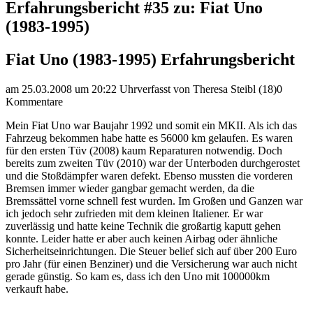
Erfahrungsbericht #35 zu: Fiat Uno
(1983-1995)
Fiat Uno (1983-1995) Erfahrungsbericht
am 25.03.2008 um 20:22 Uhr
verfasst von Theresa Steibl (18)
0
Kommentare
Mein Fiat Uno war Baujahr 1992 und somit ein MKII. Als ich das
Fahrzeug bekommen habe hatte es 56000 km gelaufen. Es waren
für den ersten Tüv (2008) kaum Reparaturen notwendig. Doch
bereits zum zweiten Tüv (2010) war der Unterboden durchgerostet
und die Stoßdämpfer waren defekt. Ebenso mussten die vorderen
Bremsen immer wieder gangbar gemacht werden, da die
Bremssättel vorne schnell fest wurden. Im Großen und Ganzen war
ich jedoch sehr zufrieden mit dem kleinen Italiener. Er war
zuverlässig und hatte keine Technik die großartig kaputt gehen
konnte. Leider hatte er aber auch keinen Airbag oder ähnliche
Sicherheitseinrichtungen. Die Steuer belief sich auf über 200 Euro
pro Jahr (für einen Benziner) und die Versicherung war auch nicht
gerade günstig. So kam es, dass ich den Uno mit 100000km
verkauft habe.