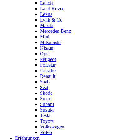
Lancia
Land Rover
Lexus
Lynk & Co
Mazda
Mercedes-Benz
Mini
Mitsubishi
Nissan
Opel
Peugeot
Polestar
Porsche
Renault
Saab
Seat
Skoda
Smart
Subaru
Suzuki
Tesla
Toyota
Volkswagen
Volvo
Erfahrungen