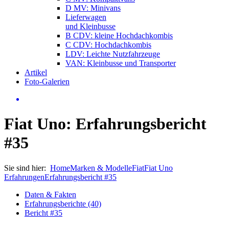
D MV: Minivans
Lieferwagen
und Kleinbusse
B CDV: kleine Hochdachkombis
C CDV: Hochdachkombis
LDV: Leichte Nutzfahrzeuge
VAN: Kleinbusse und Transporter
Artikel
Foto-Galerien
Fiat Uno: Erfahrungsbericht
#35
Sie sind hier:
Home
Marken & Modelle
Fiat
Fiat Uno
Erfahrungen
Erfahrungsbericht #35
Daten & Fakten
Erfahrungsberichte (40)
Bericht #35