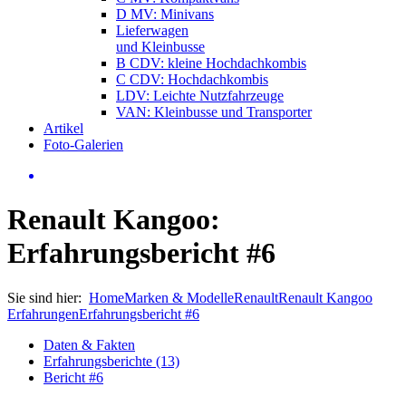
D MV: Minivans
Lieferwagen
und Kleinbusse
B CDV: kleine Hochdachkombis
C CDV: Hochdachkombis
LDV: Leichte Nutzfahrzeuge
VAN: Kleinbusse und Transporter
Artikel
Foto-Galerien
Renault Kangoo:
Erfahrungsbericht #6
Sie sind hier:
Home
Marken & Modelle
Renault
Renault Kangoo
Erfahrungen
Erfahrungsbericht #6
Daten & Fakten
Erfahrungsberichte (13)
Bericht #6