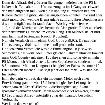
Dann der Allrad: Bei größeren Steigungen würden das die PS ja
locker schaffen, aber - die Untersetzung ist im 1.Gang so schwach,
daß man aufgeben muß, weil die Kupplung zu rauchen beginnt.
Kleiere Räder(die gibts), die das ausgleichen könnten. Die sind aber
nicht montirrbar, weil die Bremsanlage aufgrund ihres Durchmessers
das unmmöglich macht (auch flache Wuchtgewiche fetzt es
aufgrund des Mimiabstandes herunter). Also großee Räder aber kein
dafür abstimmtes Getriebe im ersten Gang. Ein bißchen steiler und
man hängt mit beißendem Rauch (Kupplug).
Nun ein Vergleich mit meinem Golf-Coutry(Bj.92): Da paßt das
Untersetzungverhältnis, komme üerall problemlos rauf.
Und jetzt zum Verbrauch: was die Firma angibt, ist ja sowiso
Schmonzes, das weiß jeder. Unter gleichen Fahverhältnissen braucht
mein Golf Country mit einen 15 Jahre alten und sogar etwas mehr
PS Motor, auch Allrad erstens keinen Superbenzin, sondern normal,
8,5 lt normal. Mit dem Kangoo ist bei gleicher Fahrweise unter 12
Liter nichts zu machen! Das sagt jeder der ihn fährt. Was sind das
für Tester
Ich habe darin vertraut, daß ein moderner Motor nach einer
Entwicklungspannne von 15 Jahren bei gleicher Leisung sich mit
seiner ganzen "Exact"-Elekronik diesbezüglich signifikant
sparsamer verhalten würde. Mein Mercedes (viel schwerer, 4matik.
BJ 1988, auch Allrad) untertrifft sogar den Kangoo bezüglich
Verbrauch.
Wer kann das verstehen?