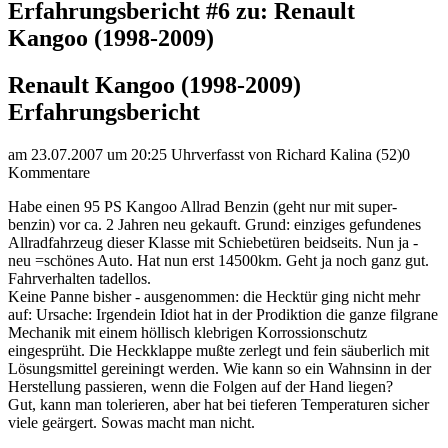
Erfahrungsbericht #6 zu: Renault
Kangoo (1998-2009)
Renault Kangoo (1998-2009)
Erfahrungsbericht
am 23.07.2007 um 20:25 Uhr
verfasst von Richard Kalina (52)
0
Kommentare
Habe einen 95 PS Kangoo Allrad Benzin (geht nur mit super-
benzin) vor ca. 2 Jahren neu gekauft. Grund: einziges gefundenes
Allradfahrzeug dieser Klasse mit Schiebetüren beidseits. Nun ja -
neu =schönes Auto. Hat nun erst 14500km. Geht ja noch ganz gut.
Fahrverhalten tadellos.
Keine Panne bisher - ausgenommen: die Hecktür ging nicht mehr
auf: Ursache: Irgendein Idiot hat in der Prodiktion die ganze filgrane
Mechanik mit einem höllisch klebrigen Korrossionschutz
eingesprüht. Die Heckklappe mußte zerlegt und fein säuberlich mit
Lösungsmittel gereiningt werden. Wie kann so ein Wahnsinn in der
Herstellung passieren, wenn die Folgen auf der Hand liegen?
Gut, kann man tolerieren, aber hat bei tieferen Temperaturen sicher
viele geärgert. Sowas macht man nicht.