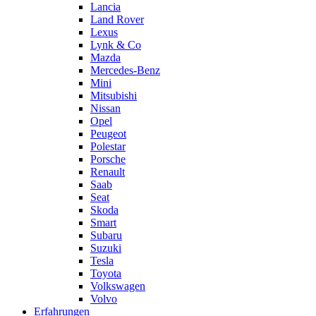
Lancia
Land Rover
Lexus
Lynk & Co
Mazda
Mercedes-Benz
Mini
Mitsubishi
Nissan
Opel
Peugeot
Polestar
Porsche
Renault
Saab
Seat
Skoda
Smart
Subaru
Suzuki
Tesla
Toyota
Volkswagen
Volvo
Erfahrungen