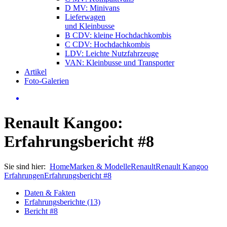
D MV: Minivans
Lieferwagen
und Kleinbusse
B CDV: kleine Hochdachkombis
C CDV: Hochdachkombis
LDV: Leichte Nutzfahrzeuge
VAN: Kleinbusse und Transporter
Artikel
Foto-Galerien
Renault Kangoo:
Erfahrungsbericht #8
Sie sind hier:
Home
Marken & Modelle
Renault
Renault Kangoo
Erfahrungen
Erfahrungsbericht #8
Daten & Fakten
Erfahrungsberichte (13)
Bericht #8