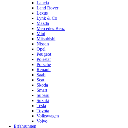
Lancia
Land Rover
Lexus
Lynk & Co
Mazda
Mercedes-Benz
Mini
Mitsubishi
Nissan
Opel
Peugeot
Polestar
Porsche
Renault
Saab
Seat
Skoda
Smart
Subaru
Suzuki
Tesla
Toyota
Volkswagen
Volvo
Erfahrungen