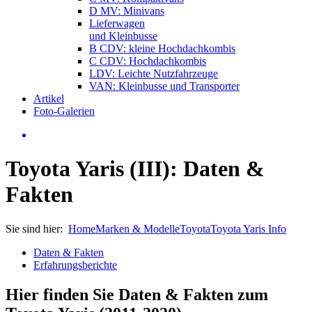
D MV: Minivans
Lieferwagen
und Kleinbusse
B CDV: kleine Hochdachkombis
C CDV: Hochdachkombis
LDV: Leichte Nutzfahrzeuge
VAN: Kleinbusse und Transporter
Artikel
Foto-Galerien
Toyota Yaris (III): Daten &
Fakten
Sie sind hier:
Home
Marken & Modelle
Toyota
Toyota Yaris Info
Daten & Fakten
Erfahrungsberichte
Hier finden Sie Daten & Fakten zum