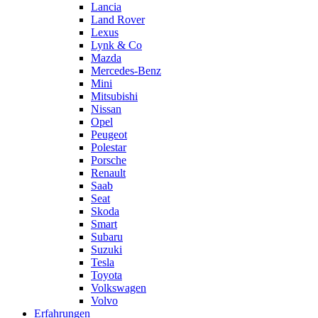
Lancia
Land Rover
Lexus
Lynk & Co
Mazda
Mercedes-Benz
Mini
Mitsubishi
Nissan
Opel
Peugeot
Polestar
Porsche
Renault
Saab
Seat
Skoda
Smart
Subaru
Suzuki
Tesla
Toyota
Volkswagen
Volvo
Erfahrungen