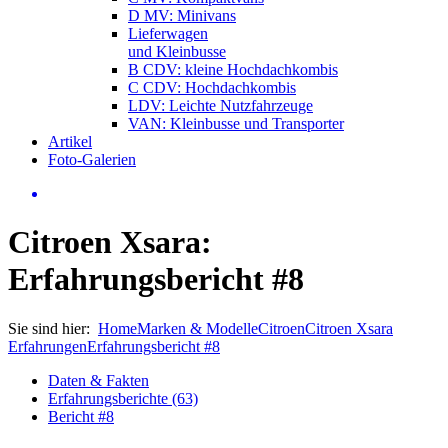
D MV: Minivans
Lieferwagen
und Kleinbusse
B CDV: kleine Hochdachkombis
C CDV: Hochdachkombis
LDV: Leichte Nutzfahrzeuge
VAN: Kleinbusse und Transporter
Artikel
Foto-Galerien
Citroen Xsara:
Erfahrungsbericht #8
Sie sind hier:
Home
Marken & Modelle
Citroen
Citroen Xsara
Erfahrungen
Erfahrungsbericht #8
Daten & Fakten
Erfahrungsberichte (63)
Bericht #8