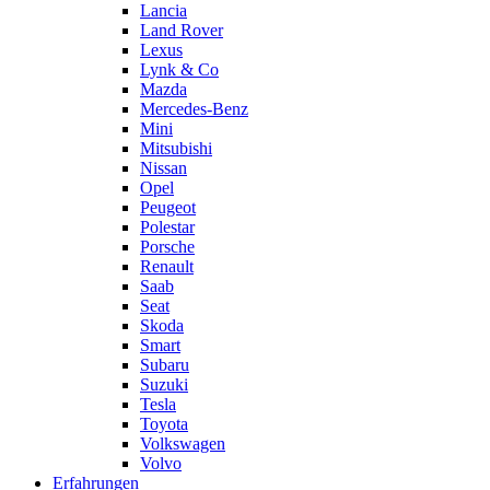
Lancia
Land Rover
Lexus
Lynk & Co
Mazda
Mercedes-Benz
Mini
Mitsubishi
Nissan
Opel
Peugeot
Polestar
Porsche
Renault
Saab
Seat
Skoda
Smart
Subaru
Suzuki
Tesla
Toyota
Volkswagen
Volvo
Erfahrungen