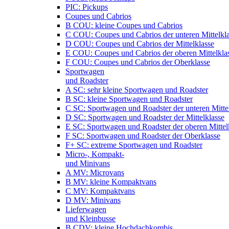
PIC: Pickups
Coupes und Cabrios
B COU: kleine Coupes und Cabrios
C COU: Coupes und Cabrios der unteren Mittelkl
D COU: Coupes und Cabrios der Mittelklasse
E COU: Coupes und Cabrios der oberen Mittelkla
F COU: Coupes und Cabrios der Oberklasse
Sportwagen
und Roadster
A SC: sehr kleine Sportwagen und Roadster
B SC: kleine Sportwagen und Roadster
C SC: Sportwagen und Roadster der unteren Mitte
D SC: Sportwagen und Roadster der Mittelklasse
E SC: Sportwagen und Roadster der oberen Mittel
F SC: Sportwagen und Roadster der Oberklasse
F+ SC: extreme Sportwagen und Roadster
Micro-, Kompakt-
und Minivans
A MV: Microvans
B MV: kleine Kompaktvans
C MV: Kompaktvans
D MV: Minivans
Lieferwagen
und Kleinbusse
B CDV: kleine Hochdachkombis