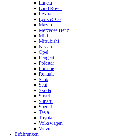
Lancia
Land Rover
Lexus
Lynk & Co
Mazda
Mercedes-Benz
Mini
Mitsubishi
Nissan
Opel
Peugeot
Polestar
Porsche
Renault
Saab
Seat
Skoda
Smart
Subaru
Suzuki
Tesla
Toyota
Volkswagen
Volvo
Erfahrungen