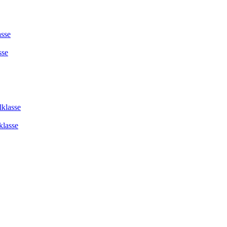
asse
sse
lklasse
klasse